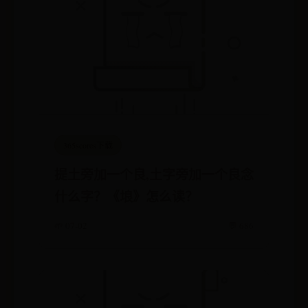
365scores下载
提土旁加一个良,土字旁加一个良念
什么字？《埌》怎么读？
🌱 07-02
💬 686