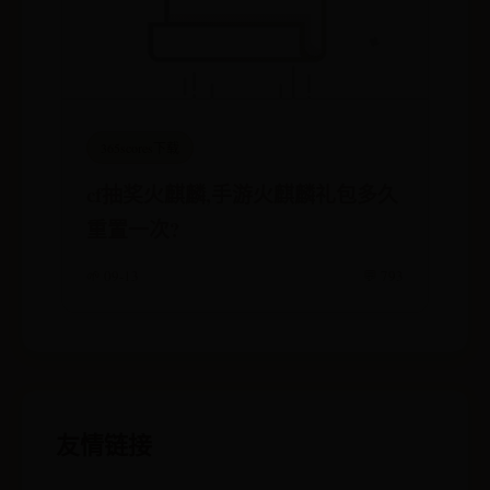
365scores下载
cf抽奖火麒麟,手游火麒麟礼包多久
重置一次?
🌱 09-13
💬 793
友情链接