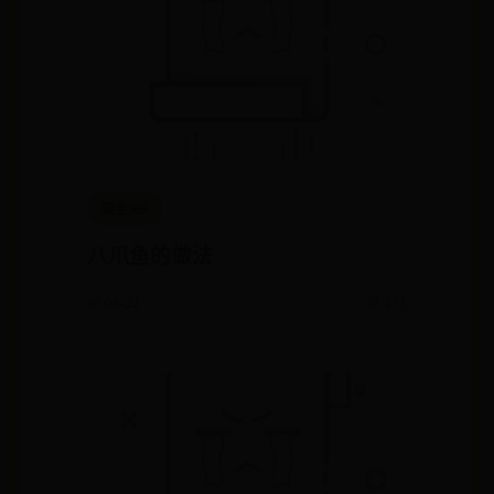
现金365
八爪鱼的做法
🌱 08-22
💬 471