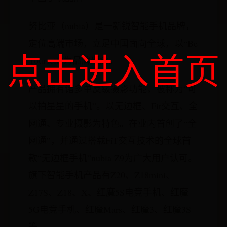
努比亚（nubia）是一新锐智能手机品牌，
定位高端市场，立足中国面向全球，以“Be
点击进入首页
Yourself”为品牌理念。
产品拥有诸多单反级摄影功能，被称为“可
以拍星星的手机”。以无边框、Fit交互、全
网通、专业摄影为特色。在业内首创了“全
网通”，并通过搭载FiT交互技术的全球首
款“无边框手机”nubia Z9为广大用户认可。
旗下智能手机产品有Z20、Z18mini、
Z17S、Z18、X、红魔5S电竞手机、红魔
5G电竞手机、红魔Mars、红魔3、红魔3S
等。