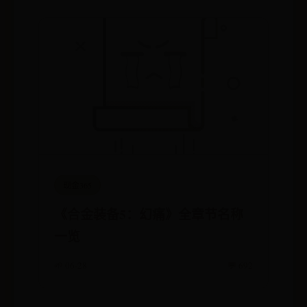
现金365
《合金装备5：幻痛》全章节名称
一览
🌱 06-28
💬 692