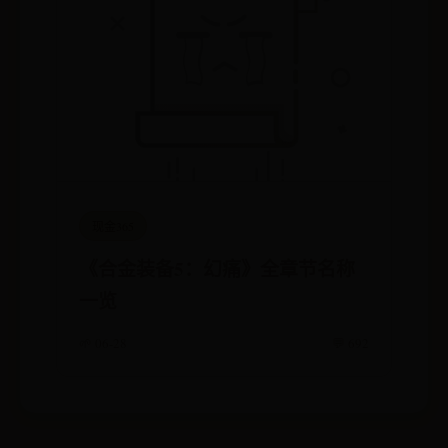
现金365
《合金装备5：幻痛》全章节名称
一览
🌱 06-28
💬 692