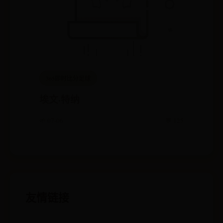
365即时比分足球
埃文·特纳
🌱 07-06
💬 125
友情链接