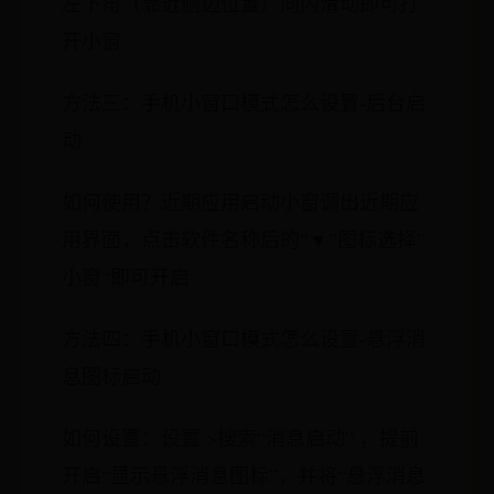
左下角（靠近侧边位置）向内滑动即可打
开小窗
方法三：手机小窗口模式怎么设置-后台启
动
如何使用？近期应用启动小窗调出近期应
用界面，点击软件名称后的“▼”图标选择”
小窗“即可开启
方法四：手机小窗口模式怎么设置-悬浮消
息图标启动
如何设置：设置 >搜索“消息启动” ，提前
开启“显示悬浮消息图标”，并将“悬浮消息