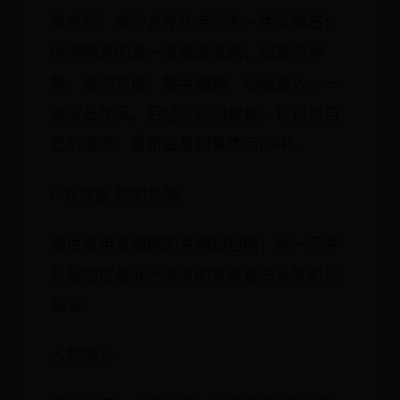
眼旁观，成为合作化运动的一块绊脚石；
他明明走的是一条错误道路，却装腔作
势、强词夺理、指手画脚、咄础逼人，一
派家长作风。后经过党的教育，认识到自
己的错误，重新投身到集体活动中。
6.郭世富 他的外貌
郭世富用拿烟锅的手揭起毡帽，另一只手
舒服地授着五十多岁的夹杂着白头发的光
脑袋。
人物简介