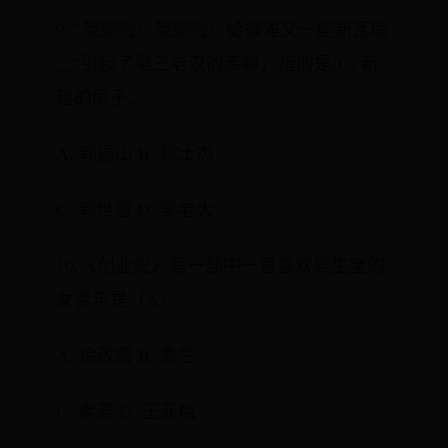
9." 架梁啦！架梁啦！蛤蟆滩又一座新瓦房
„„”引起了梁三老汉的羡慕，指的是(C) 新
建的房子。
A. 郭振山 B. 姚士杰
C. 郭世富 D. 梁老大
10.《创业史》第一部中一直喜欢梁生宝的
女青年是（A）
A. 徐改霞 B. 秀兰
C. 素芳 D. 王亚梅