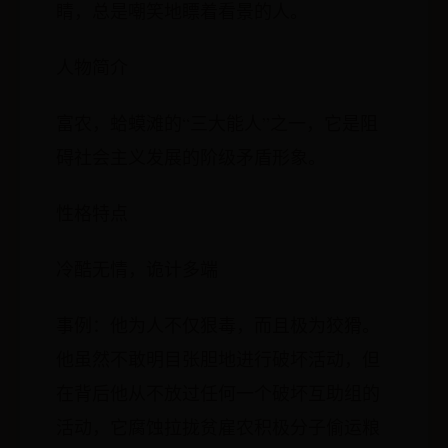
睛，总是嘲笑地瞟着看景的人。
人物简介
富农，蛤蟆滩的“三大能人”之一，它是阻
碍社会主义发展的阶级矛盾形象。
性格特点
冷酷无情，诡计多端
事例：他为人不仅狠毒，而且极为狡猾。
他虽然不敢明目张胆地进行破坏活动，但
在背后他从不放过任何一个破坏互助组的
活动，它腐蚀拉拢贫雇农积极分子偷运粮