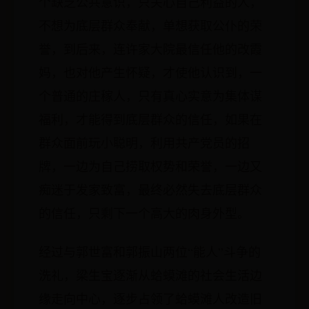
个缺乏公共意识，只关心自己利益的人，
不想为底层群众奉献，单想获取公仆的荣
誉，到后来，连许家大院最信任他的改霞
妈，也对他产生怀疑，才使他认识到，一
个普通的庄稼人，只有真心实意为集体谋
福利，才能得到底层群众的信任，如果在
群众面前玩小聪明，利用共产党员的招
牌，一边为自己捞取权势和荣誉，一边又
痴迷于发家致富，最终必然失去底层群众
的信任，只剩下一个高大的肉身外型。
经过与郭世富和郭振山两位“能人”斗争的
洗礼，梁生宝逐渐从蛤蟆滩的社会生活边
缘走向中心，逐步占领了蛤蟆滩人改造旧