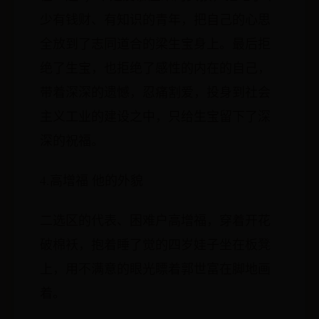
少有钱财、有知识的青年，把自己的心思
全放到了志同道合的梁生宝身上。最后拒
绝了生宝，也拒绝了感性的内在的自己，
带着深深的遗憾，忍痛割爱，投身到社会
主义工业的建设之中，只给生宝留下了深
深的祝福。
4.高增福 他的外貌
二选区的代表、困难户高增福，穿着开花
破棉袄，抱着睡了觉的四岁娃子坐在板凳
上，用不满意的眼光瞟着郭世富在脚地画
着。