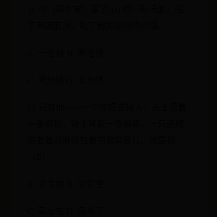
11.他（梁生宝）要了(D) 的一碗汤面，喝
了两碗面汤，吃了他妈给他烙的馍。
A. 一毛钱 B. 两毛钱
C. 两分钱 D. 五分钱
12.只有他——一个年轻庄稼人，头上顶着
一条麻袋，背上背着一条麻袋，一只胳膊
抱者着用麻袋包着的被窝卷儿。他是指
（B）
A. 梁生禄 B. 梁生宝
C. 高增福 D. 冯有万