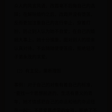
众人的风言风语，改霞毫不后悔自己的选
择；在解除婚约之后，改霞并没有堕落，
反而更加注重自己的言行举止，穿着打
扮，防止别人认为她不自爱；在自己的婚
姻大事上，她十分慎重，面对别人的提亲
认真对待，不会随随便便答应，拒绝轻浮
子弟永茂的求爱。
（2）有主见，果断理智
事例：对于自己的对象有着自己的标准，
“要找一个思想前进的，生活有意义的青
年，她才情感把自己的命运和他的命运扭
在一起”；不是爱慕虚荣的女孩，拒绝了不