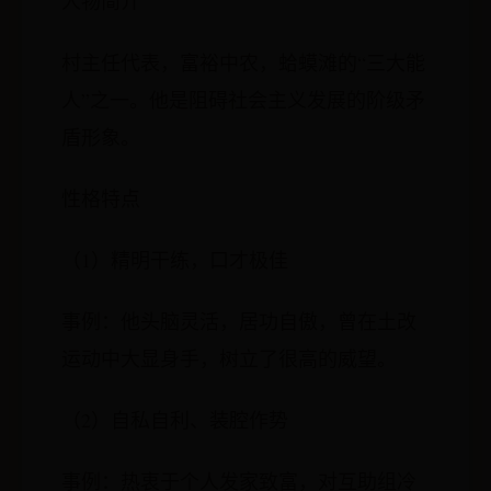
人物简介
村主任代表，富裕中农，蛤蟆滩的“三大能
人”之一。他是阻碍社会主义发展的阶级矛
盾形象。
性格特点
（1）精明干练，口才极佳
事例：他头脑灵活，居功自傲，曾在土改
运动中大显身手，树立了很高的威望。
（2）自私自利、装腔作势
事例：热衷于个人发家致富，对互助组冷