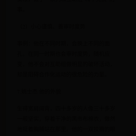
事。
（2）小心谨慎、善审时度势
事例：他在不同时期，会换上不同的面
孔，在同一时期也会审时度势，随机应
变，他不会对互助组做明显的破坏活动，
却是阻碍合作化运动的很危险的力量。
7.姚士杰 他的外貌
生得宽肩阔背，四十多岁的人像三十多岁
一般坚实，穿着干净的黑市布棉衣，傲然
地挺着胸脯站在那里。他的一双狡猾的眼