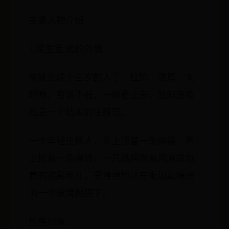
主要人物介绍
1.梁生宝 他的外貌
宝娃长成十三岁的人了。红脸、浓眉、大
眼睛、身派不低，一眼看上去，就知道能
出息一个结实的庄稼汉。
一个年轻庄稼人，头上顶着一条麻袋，背
上披着一条麻袋，一只胳膊抱着用麻袋包
着的被窝卷儿，黑幢幢地站在街边靠墙搭
的一个破席棚底下。
性格形象