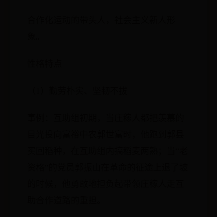
合作化运动的带头人，社会主义新人形
象。
性格特点
（1）勤劳朴实、坚韧不拔
事例：互助组初期，当庄稼人都把羡慕的
目光投向富裕中农郭世富时，他跑到郭县
买回稻种，在互助组内搞稻麦两熟；当“老
资格”的党员郭振山在革命的征途上退了坡
的时候，他勇敢地担负起带领庄稼人走互
助合作道路的重担。