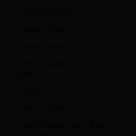
13.梁生宝买回的稻种叫（B）
A. 优质稻 B. 百日黄
C. 杂交稻 D. 高产稻
14.梁生宝去买稻种时在路上住了一宿。他
住的是（D）
A. 饭铺 B. 旅馆
C. 宾馆 D. 车站票房
15.漂亮的徐改霞去她二姐家，路遇中学
生。他们向她（B）