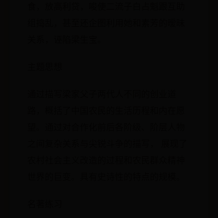
食，放高利贷，唆使二流子白占魁跟互助
组捣乱，甚至还企图利用她和素芳的暧昧
关系，诬陷梁生宝。
主题思想
通过描写梁家父子两代人不同的创业道
路，概括了中国农民的生活历程和内在愿
望。通过对合作化前后各阶级、阶层人物
之间复杂关系与尖锐斗争的描写， 展现了
农村社会主义改造的过程和农民群众精神
世界的巨变。具有史诗性的特点的规模。
名著练习