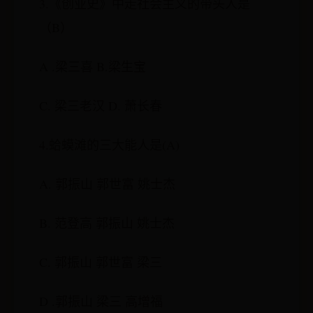
3.《创业史》中走社会主义的带头人是
（B）
A .梁三喜 B.梁生宝
C. 梁三老汉 D. 萧长春
4.蛤蟆滩的三大能人是(A)
A. 郭振山 郭世富 姚士杰
B. 范登高 郭振山 姚士杰
C. 郭振山 郭世富 梁三
D .郭振山 梁三 高增福