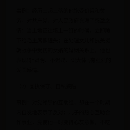
事例：经历三起三落的他饱受饥饿和贫
穷，对共产党、对人民政府充满了感激之
情：当土地证往墙上一钉的时候，立即跪
下给毛主席像磕头；在处理女儿和抗美援
朝战争中受伤的女婿的婚姻关系上，他也
表现得“贤明、不迟疑、识大体”,有强烈的
爱国感情。
（2）固执保守、自私狭隘
事例：对党领导的互助组，却在一个时期
内自发地表示了反对；儿子的热心互助合
作事业，竟使他一时变得心灰意懒，不吃