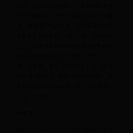
世界、开创新历史的舞台。虽然旧的生存
方式及其代表人物绝不愿轻易退出历史舞
台，尽管他们机关算尽，采用各种手段阻
止新生力量的成长，然而，这一切反作用
力，只能催生新生势力的代表梁生宝在开
拓新生活的道路上愈挫愈勇、不断壮大。
进一步来说，新生力量的代表，也只有经
历各种艰难打磨，挣脱各种困苦羁绊，才
有能力挑得起新事业的大梁。《创业史》
共上、下两部
作者简介
柳青（1916—1978），原名刘蕴华，中国