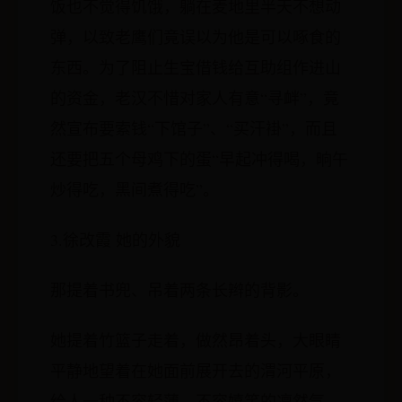
饭也不觉得饥饿，躺在麦地里半天不想动
弹，以致老鹰们竟误以为他是可以啄食的
东西。为了阻止生宝借钱给互助组作进山
的资金，老汉不惜对家人有意“寻衅”，竟
然宣布要索钱“下馆子”、“买汗褂”，而且
还要把五个母鸡下的蛋“早起冲得喝，晌午
炒得吃，黑间煮得吃”。
3.徐改霞 她的外貌
那提着书兜、吊着两条长辫的背影。
她提着竹篮子走着，做然昂着头，大眼睛
平静地望着在她面前展开去的渭河平原，
给人一种不容轻薄，不容嬉笑的凛然气