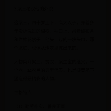
2.梁三老汉他的外貌
这梁三，四十岁上下，高大汉子，穿着多
年没拆洗过的棉袄，袖口上，吊着破布条
和烂棉花絮子。他头上包的一块头巾，那
个肮脏，也像从煤灰里拣出来的。
人物简介梁三，贫农，梁生宝的继父，一
个老一辈农民的典型代表。也是柳青笔下
塑造得最精彩的人物。
性格特点
（1）勤劳朴实、善良正直