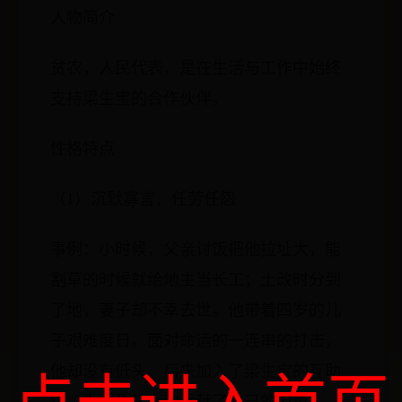
人物简介
贫农，人民代表，是在生活与工作中始终
支持梁生宝的合作伙伴。
性格特点
（1）沉默寡言，任劳任怨
事例：小时候，父亲讨饭把他拉址大，能
割草的时候就给地主当长工；土改时分到
了地，妻子却不幸去世。他带着四岁的儿
子艰难度日。面对命运的一连串的打击，
点击进入首页
他却没有低头。后来加入了梁生宝的互助
组，为合作化运动贡献了自己的力量。