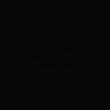
17.(B) 是梁生宝的入党介绍人。
A. 王书记 B. 郭主任
C. 卢支书 D. 杨书记
18.他平生的理想，是和下堡村的杨大剥
皮、吕二细鬼，三足鼎立，平起平坐，而
不满足于仅仅做蛤蟆滩的“稻地王”。他指
的是（B）
A. 郭振山. B 郭世富
C. 梁三老汉 D. 姚士杰