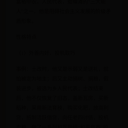
富裕中农，人民代表，蛤蟆滩的“三大能
人”之一。他是阻碍社会主义发展的阶级矛
盾形象。
性格特点
（1）外善内奸、投机取巧
事例：土改时，他又是示弱又是送礼，就
怕被定为地主；后又主动捐树、捐粮，假
装进步，被选为乡人民代表；土改结束
后，他不仅恢复了旧态，盖新瓦房，买新
稻种，采用新法育秧，购买化肥，放高利
贷，抵制活跃借贷，向任老四讨债，投机
卖粮，做了一系列和互助组“和平竞赛”的