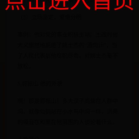
（2）立场坚定，爱憎分明
事例：他对党的事业积极主动。土改时他
大义旗然地拒绝了姚士杰的“酒肉计”，当
了人民代表后他尽职尽责，对姚士杰毫不
放松。
5.郭振山 他的外貌
啊！那是郭振山！多大汉子高耸在人群中
间，就像仙鹤站在小水鸟中间一样，洪亮
的嗓音在和聚在他周围的人谈论着什么。