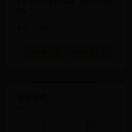
艺术上与有伴奏的合唱是一种迥然不同的
风格。
主讲人：张帅
← 增你強(3028)
百家锁的意思 →
相关文章