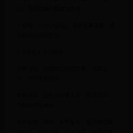
弘，强调肢体的整体性配合。
小合唱：10-25人左右，追求优美精致，重
在肢体的细部配合。
2.从音色上进行划分
男声合唱：音色突出阳刚之魅，浑厚之
声，气势不可阻挡。
女声合唱：音色有阴柔之美，典雅脱俗，
气质内秀和柔和。
混声合唱：男声、女声皆有，音乐表现静
如处子，动如脱兔，极为丰富，既可寂寥