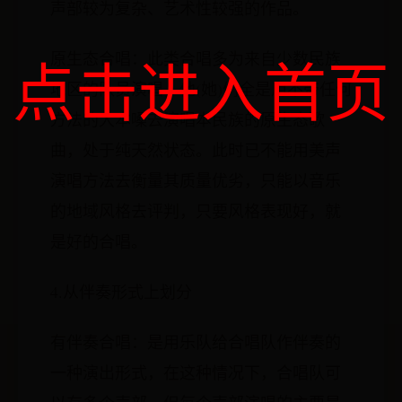
声部较为复杂、艺术性较强的作品。
原生态合唱：此类合唱多为来自少数民族
点击进入首页
地区的队员演唱，他(她)们全是用不带任何
方法的大本嗓去演唱本民族的原生态歌
曲，处于纯天然状态。此时已不能用美声
演唱方法去衡量其质量优劣，只能以音乐
的地域风格去评判，只要风格表现好，就
是好的合唱。
4.从伴奏形式上划分
有伴奏合唱：是用乐队给合唱队作伴奏的
一种演出形式，在这种情况下，合唱队可