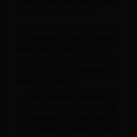
但是队员个人能力一般，因此音乐的整体
表现力上较之前一种会逊色很多。
群众业余歌咏：作品涉猎简单的二、三声
部，演唱能力属于入门阶段，音乐处理浅
尝辄止，表现力十分有限。厂矿、社区、
单位式的业余大齐唱：属自娱自乐阶段，
多以形式上的五花八门、繁复多样来弥补
演唱能力上的巨大不足。
专业合唱：指的是合唱队员均受过良好的
声音训练、有着较好的音乐素养和识谱能
力，掌握多种语言，继承了欧洲正统合唱
衣钵，声部分成8-16个是常态，可以胜任