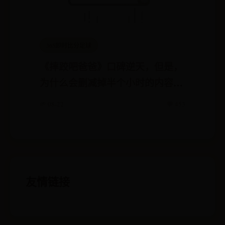
365即时比分足球
《摔跤吧爸爸》口碑逆天，但是，
为什么会删减掉半个小时的内容？
这中间发生了什么？
🌱 08-22
💬 453
友情链接