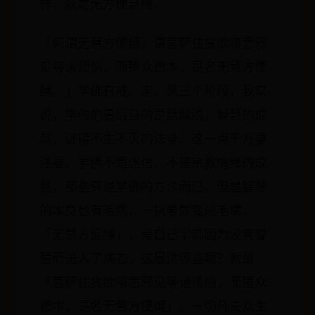
样，就是无方便慧缚。
「何谓无慧方便缚？谓菩萨住贪欲嗔恚邪
见等诸烦恼，而殖众德本，是名无慧方便
缚。」学佛有戒、定、慧三个阶段，我常
说，学佛的最后目的是慧解脱，智慧的成
就，证得不生不灭的法身。这一点千万要
注意。学佛不是迷信，不是宗教情绪的成
就，那些只是学佛的方法而已。但是智慧
的本身也有毛病，一执着就变成毛病。
「无慧方便缚」，是自己学佛因为没有智
慧而进入了病态，这是讲哪些呢？就是
「菩萨住贪欲嗔恚邪见等诸烦恼，而殖众
德本，是名无慧方便缚」。一切凡夫众生