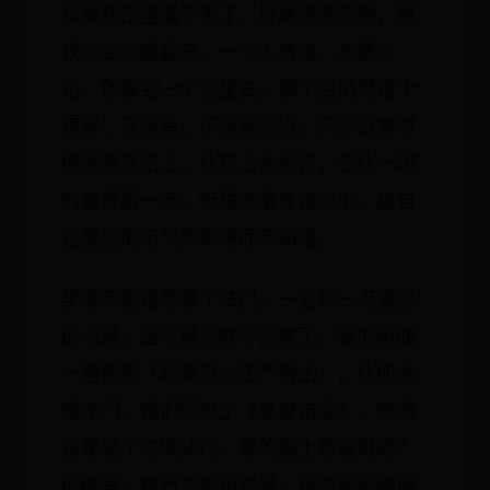
以躲在空里面不来了。好像厌恶万事，想
找个空间躲起来，一个人清净。不要忘
记，你躲到一个空里去，那个空仍然是个
境界，还是有，不是真的空。只不过暂时
偶然落在空上，比较上会觉得，空比一切
的有舒服一点，但是还落在边见上，被自
己爱见的习气所束缚而不知道。
学佛不管是修哪个法门，一沾到一点爱见
的心理，这个佛法就不究竟了。我们前面
一再提到「以爱见心庄严佛土」，比如念
佛法门，我们研究了《维摩诘经》，就明
白那是个方便法门。佛的国土有没有呢？
的确有，像西方极乐世界，东方药师佛琉