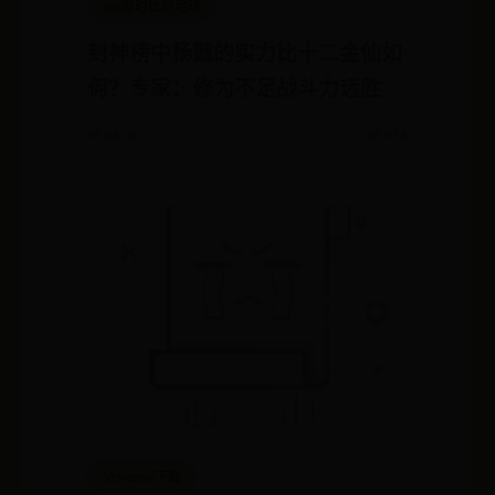
365即时比分足球
封神榜中杨戬的实力比十二金仙如
何？专家：修为不足战斗力远胜
🌱 08-26
💬 958
365scores下载