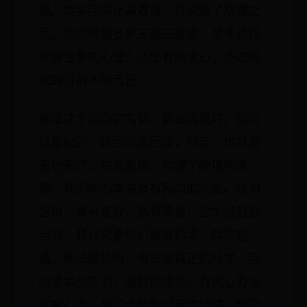
题。其实回向还真难懂。你说做了功德之
后，回向阿耨多罗三藐三菩提，是不是还
是做生意的心理？还是有所求心，不过所
求的目的不同而已。
佛法这个回向的名词，翻译真是好。回向
就是轮回，轮回就是回旋，回互，也就是
无始无终，总而复始。你懂了物理的道
理，我们的心本来就有回向的功能。换句
话说，善有善报，恶有恶报，这个报就是
回向。我经常要你们留意科学，科学越
通，佛法越昌明，佛法是真正的科学。回
向是本位不动，旋转的道理，有向心力也
有离心力。我们念经为父母作功德，你只