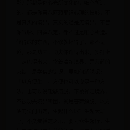
影？那都是你心光所变化的，唯心所造
的，都是你第八阿赖耶识心理的投影，不
是真实的境界。真实的道是无境界，不管
你气脉、四禅八定，都不过是唯心所造。
修得成的东西，不修就坏得了，那不是
道，那是功夫。功夫你造得出来，多打坐
一定练得出来。贪着清净境界，是菩萨的
束缚，是学佛的错误。要如何解脱呢？
「以方便生」，方便也可以说是一种方
法，也可以说能够洒脱，不被禅定境界，
不被功夫境界所困，就是菩萨解脱。以方
便的法门出定，生起什么呢？生起大悲
心，不贪着禅定之乐，要为众生起行。生