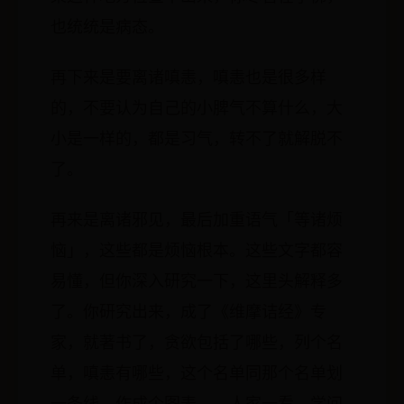
也统统是病态。
再下来是要离诸嗔恚，嗔恚也是很多样
的，不要认为自己的小脾气不算什么，大
小是一样的，都是习气，转不了就解脱不
了。
再来是离诸邪见，最后加重语气「等诸烦
恼」，这些都是烦恼根本。这些文字都容
易懂，但你深入研究一下，这里头解释多
了。你研究出来，成了《维摩诘经》专
家，就著书了，贪欲包括了哪些，列个名
单，嗔恚有哪些，这个名单同那个名单划
一条线，作成个图表……人家一看，学问