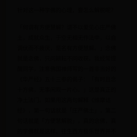
针对这一种学佛的心理，要怎么解脱呢？
「何谓有方便慧解？谓不以爱见心庄严佛
土，成就众生，于空无相无作法中，以自
调伏而不疲厌，是名有方便慧解。」念佛
就是念佛，只问耕耘不问收获。我经常提
醒同学，注意佛国禅师写的一首非当好的
《华严经》五十三参的偈子：「有时且念
十方佛，无事闲观一片心。」这是真正的
净土法门。如果用这两句解释《维摩诘
经》，第一句话就是「庄严佛土」，第二
句话就是「方便慧解脱」。真的念佛，真
的学佛就是这样。往生西方极乐世界并不