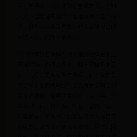
没有学通前，可以沈醉在学通之后，上知
天文下通地理的境界，但是真到了这个境
界，日子过得多没意思，就像是晓得出门
会被人打，门都不敢出了。
「何谓有慧方便解？谓离诸贪欲嗔恚邪见
等诸烦恼，而殖众德本，回向阿耨多罗三
藐三菩提，是名有慧方便解。」怎么样是
有智慧方便而得解脱？要离诸贪欲嗔恚邪
见等诸烦恼，你要注意这个「诸」字。贪
欲不只一种，贪男女、功名、富贵、睡、
吃等都是，多得很。比如我喜欢看书又喜
欢买书，对书比对什么都爱惜，经过几回