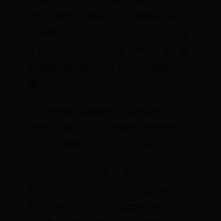
至于论上就更多了。换句话说，这也是个
戒律。善知识如果自己没有得解脱，他说
法能解脱别人的爱见烦恼是不可能的。真
正说法的人，必须念念发心求证佛法，自
己证到解脱的境界，才能为众生说解脱的
佛法。
「若自无缚，能解彼缚，斯有是处。」这
是佛的戒律，自己得了解脱，然后说法，
为众生说解脱的法门，这个才是对的。
「是故菩萨不应起缚。」所以学大乘菩萨
道的人，说任何一种法门，不应该使众生
加一条绳子。一切法门都是使众生得解