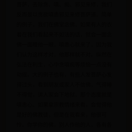
菩萨，去除贪、嗔、痴、邪见来修，我们
反而是以贪欲嗔恚邪见来修菩萨道。简单
的例子，我们在佛堂念佛，如果有人的衣
着在我们看起来不如法的话，就会一面念
佛一面瞪他一眼，嗔恚心就来了，因为我
们认为这样才对，他那样就不对。纵然在
弘法在利生，心中贪嗔痴等烦恼一点没有
动摇。大的例子也有，有些人发菩萨心发
得过头，看到朋友或家人不信佛，气得睡
不得觉，讲人家会下地狱，那个态度就是
嗔恚心。如果拿宗教情绪来看，会觉得他
是好的佛教徒，但是在我看来，他很可
怜。你学你的佛，别人作他的人，各有各