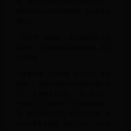
脱，怎么求得解脱就是我们要学的地方。
假使任何佛法不能得到解脱，正法都变成
魔法了。
「何谓缚？何谓解？」现在维摩居士要告
诉我们，什么是被客尘烦恼所束缚，怎么
样去解脱。
「贪着禅味，是菩萨缚。以方便生，是菩
萨解。」在座许多做功夫的老朋友要注意
了！一天到晚贪着打坐，一层一层功夫，
气脉通了，又看到光了，又看到各种境
界，都在禅定里玩弄。你任何的境界，在
禅宗大德看来都是「光影门头」。什么光