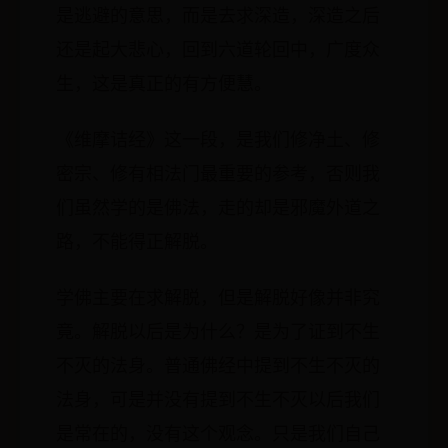
是逃避的意思，而是去求深造，深造之后
还是起大悲心，回到六道轮回中，广度众
生，这是真正的有方便慧。
《维摩诘经》这一段，是我们修净土、修
密宗、修有相法门最重要的参考，否则我
们虽然学的是佛法，走的却是邪魔外道之
路，不能得正解脱。
学佛主要在求解脱，但是解脱好像并非究
竟。解脱以后是为什么？是为了证到不生
不灭的法身。普通佛经中提到不生不灭的
法身，可是并没有提到不生不灭以后我们
是常在的，没有这个观念。只是我们自己