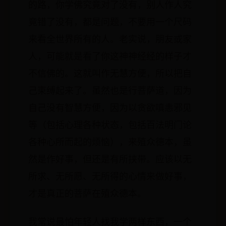
的路，你学佛究竟对了没有，别人作人究
竟错了没有，都是问题，不要用一个尺码
来看全世界所有的人。老实说，朋友或家
人，可能就是看了你这神神经经的样子才
不信佛的。这就叫作无慧方便，所以把自
己束缚起来了。虽然也是行菩萨道，因为
自己没有智慧方便，因为以贪欲嗔恚邪见
等（包括心理各种状态，包括百法明门论
各种心所而起的烦恼），来殖众德本，虽
然是作好事，但还是有所挟带。应该以无
所求、无所愿、无所得的心情来做好事，
才是真正的菩萨在殖众德本。
我常说最怕年轻人找我学两样东西，一个