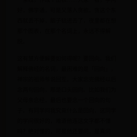
好，佛学通，可是又落入贪欲。贪这个东
西就丢不掉，脑子钻进去了，夜里都在想
那个图表，在那个名词上，永远不得解
脱。
这有慧方便解要如何得呢？要回向。我们
解释佛经的名词，最困难的是「回向」，
禅宗的祖师爷说回互。大家念完佛经以后
念两句回向，那是口头回向。比如我们为
父母亲念经，最后也要念一个回向的句
子。有同学问我究竟什么是回向，这同学
的学问很好的，难道他连这文字都不懂
吗？绝对懂的，可是他还要问，是真问