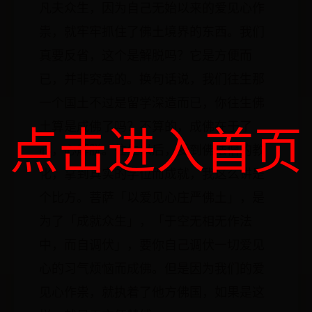
凡夫众生，因为自己无始以来的爱见心作
祟，就牢牢抓住了佛土境界的东西。我们
真要反省，这个是解脱吗？它是方便而
已，并非究竟的。换句话说，我们往生那
一个国土不过是留学深造而已，你往生佛
点击进入首页
土算是成佛了吗？不算的，成佛在于了
心，心解脱。往生以后，受到佛法僧的教
化，拿到真实的学位而成就，我这么讲是
个比方。菩萨「以爱见心庄严佛土」，是
为了「成就众生」，「于空无相无作法
中，而自调伏」，要你自己调伏一切爱见
心的习气烦恼而成佛。但是因为我们的爱
见心作祟，就执着了他方佛国，如果是这