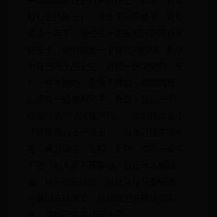
一般念佛求往生西方的众生，都是「以爱
见心庄严佛土」。我念了一万遍了，我吃
素三十年了，我往生一定挨到阿弥陀佛身
边去了。我们检查一下自己的心理，都认
为自己是上品上生，这是一种学佛的。还
有一种学佛的，我看了就怕，他眼睛里、
心里有一把佛的尺子，看到人就比一下，
唉哟！这个不是菩萨啊……他们都是着了
「以爱见心庄严佛上」，以此心理成就众
生，嘴里讲空、无相、无作，实际一点也
不空。劝人家不要着相，自己什么相都
着。讲一切无作法，自己又作又要解脱，
我要回去拜佛了。这就是无方便慧的束
缚，学佛而被佛法困住了。