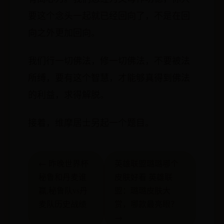
要这个念头一起就已经回向了，不是在回
向之外更加回向。
我们行一切佛法，修一切佛法，不要被法
所缚，要有这个智慧，才能够真得到佛法
的利益，求得解脱。
接着，维摩居士另起一个题目。
← 昨晚世界杯
英雄联盟璐璐哪个
秘鲁和丹麦谁
皮肤好看 英雄联
赢,秘鲁队vs丹
盟：璐璐皮肤大
麦队历史战绩
赏，哪款最亮眼？
→