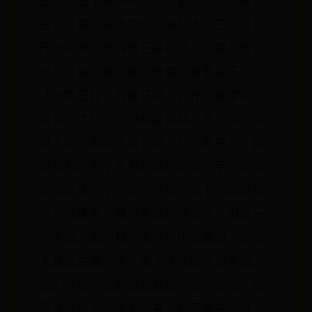
战乱，丢了好多书，所以曾经发愿不再买
书，这真是好大的愿，唉！不到三个月又
开始买书。觉得自己真可笑，这是习气，
也是贪欲。真学道这些都应该要丢下。
「为学日益，为道日损」，什么是学问？
是妄想之所生，也都要丢掉。不过你们年
轻人可不要抓住这句话，就不看书了。我
甚至有时到了无书可读的地步，手边那么
多书全读过了，这个时候，读书的欲望来
了也很痛苦。我对字画也很喜欢，但是一
件不留，因为我老太爷从小就教我，聪明
人喜欢古董字画，笨人才收藏古董字画。
我们学佛一定要检查自己的诸种贪欲，如
果这种地方检查不出来，你尽管在学佛，