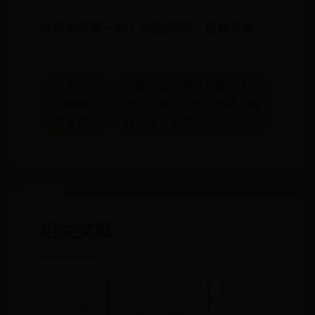
你最中意哪一款？返回搜狐，查看更多
← 裒览
京都自由行景点36选：清水
的解释
寺、金阁寺、伏见稻荷＋美
及意思
食伴手礼推荐 →
相关文章