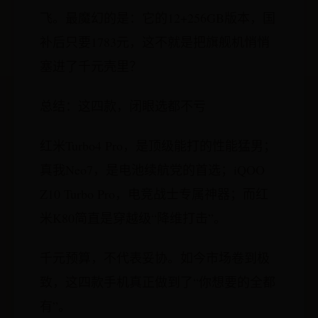
飞。最魔幻的是：它的12+256GB版本，国
补后只要1783元，这不就是把旗舰机悄悄
塞进了千元壳里？
总结：这四款，闭眼选都不亏
红米Turbo4 Pro，是顶级能打的性能猛男；
真我Neo7，是电池续航党的首选；iQOO
Z10 Turbo Pro，电竞战士专属神器；而红
米K80简直是穿越级“降维打击”。
千元预算，不代表妥协。如今市场卷到极
致，这四款手机真正做到了“你想要的全都
有”。