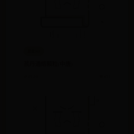
现金365
芪丹通络颗粒(中唐)
🌱 07-19
💬 631