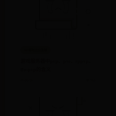
365即时比分足球
游戏服务器中pvp、pve、rppvp、
ffa-pvp的含义
🌱 06-28
💬 763