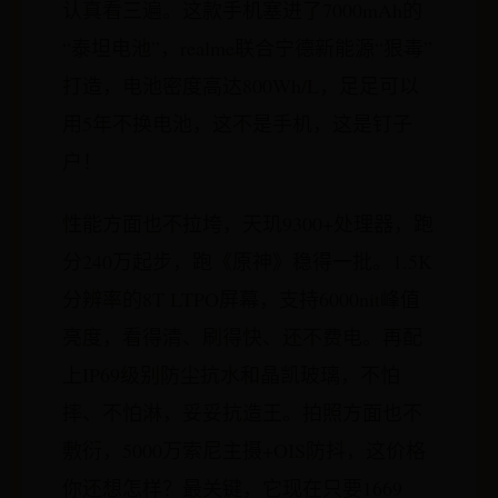
认真看三遍。这款手机塞进了7000mAh的
“泰坦电池”，realme联合宁德新能源“狠毒”
打造，电池密度高达800Wh/L，足足可以
用5年不换电池，这不是手机，这是钉子
户！
性能方面也不拉垮，天玑9300+处理器，跑
分240万起步，跑《原神》稳得一批。1.5K
分辨率的8T LTPO屏幕，支持6000nit峰值
亮度，看得清、刷得快、还不费电。再配
上IP69级别防尘抗水和晶凯玻璃，不怕
摔、不怕淋，妥妥抗造王。拍照方面也不
敷衍，5000万索尼主摄+OIS防抖，这价格
你还想怎样？最关键，它现在只要1669