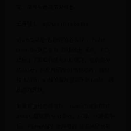
元，亲民到像过节发红包。
三号猛士：iQOO Z10 Turbo Pro
iQOO向来是“性能党的心头好”，而Z10
Turbo Pro更是专为“游戏战士”而来。它同
样用上了第四代骁龙8s处理器，性能跑分
达242万，搭配自研的Q1电竞芯片，插帧
技术加持，60帧的游戏强制干到144帧，堪
比游戏开挂。
屏幕方面也舍得堆料：144Hz电竞高刷屏、
4320Hz超高频PWM调光，护眼、丝滑两不
误。7000mAh的“蓝海电池”让你从早玩到