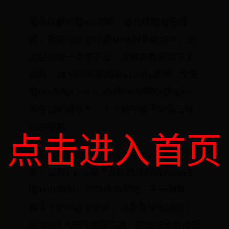
配合狂暴引擎4.0调教，游戏性能直接爆
表，散热也是双环路3D冰封系统加持，玩
大型游戏一点都不虚。屏幕方面更是下了
狠料：2K分辨率新国屏+120Hz高刷，全亮
度DC调光+3840Hz高频PWM护眼调光+小
米青山护眼技术，千元机中看不到第二块
这种屏幕。
点击进入首页
再来看看它的6550mAh大电池、90W快
充，以及1/1.55英寸大底的光影猎人800主
摄+OIS防抖，影像体验不输三千元旗舰。
再来个IP68防尘防水，以及首次出现的小
米澎湃T1S信号增强芯片，综合体验直接起