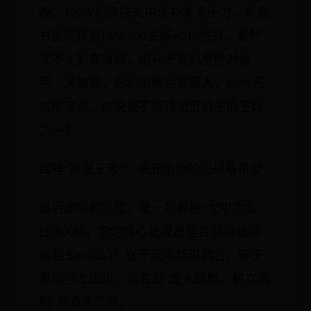
晚，120W超级快充中场补能无压力。影像
方面同样是LYT-600主摄+OIS防抖，虽然
谈不上影像旗舰，但在千元机里绝对够
用。关键是，它的价格也很感人，1699元
就能带走，你说是不是顶配低价里的王炸
之一？
四号“隐藏王者”：千元市场的超规格机型
最后登场的这位，是一款神秘“龙中之龙”
红米K80，它的核心处理器是目前旗舰级
的骁龙8 Gen3！在千元市场见到它，等于
看到猛龙出山，简直是“龙入蛇群、鹤立鸡
群”的真实写照。